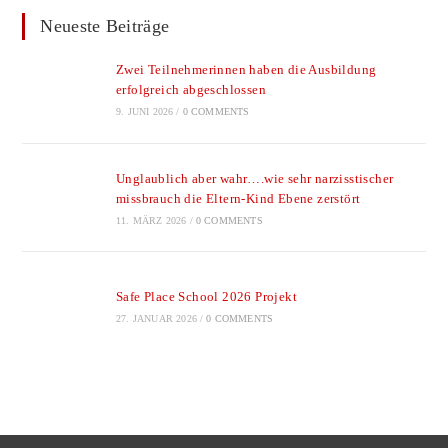
Neueste Beiträge
Zwei Teilnehmerinnen haben die Ausbildung
erfolgreich abgeschlossen
9. JUNI 2026
/
0 COMMENTS
Unglaublich aber wahr….wie sehr narzisstischer
missbrauch die Eltern-Kind Ebene zerstört
11. MÄRZ 2026
/
0 COMMENTS
Safe Place School 2026 Projekt
27. JANUAR 2026
/
0 COMMENTS