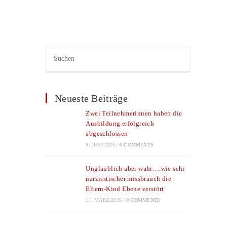
Neueste Beiträge
Zwei Teilnehmerinnen haben die
Ausbildung erfolgreich
abgeschlossen
9. JUNI 2026
/
0 COMMENTS
Unglaublich aber wahr….wie sehr
narzisstischer missbrauch die
Eltern-Kind Ebene zerstört
11. MÄRZ 2026
/
0 COMMENTS